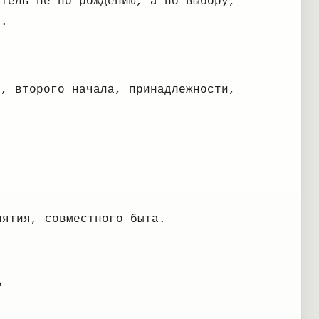
итель не по рождению, а по выбору,
у.
я, второго начала, принадлежности,
нятия, совместного быта.
?