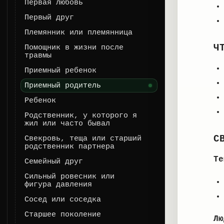
Первая любовь
Первый друг
Племянник или племянница
Ч
Помощник в жизни после
травмы
Приемный ребенок
Приемный родитель
Ребенок
Родственник, у которого я
жил или часто бывал
С
Свекровь, теща или старший
родственник партнера
Те
Семейный друг
Сильный ровесник или
фигура давления
Сосед или соседка
Старшее поколение
Лю