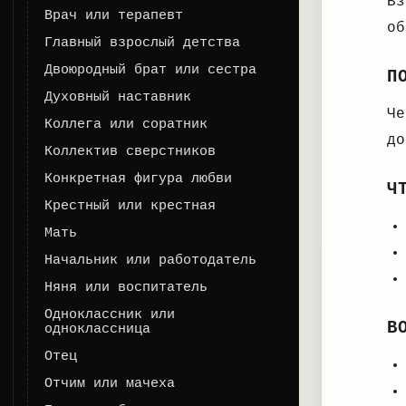
Вз
Врач или терапевт
об
Главный взрослый детства
Двоюродный брат или сестра
П
Духовный наставник
Че
Коллега или соратник
до
Коллектив сверстников
Конкретная фигура любви
Ч
Крестный или крестная
Мать
Начальник или работодатель
Няня или воспитатель
Одноклассник или
В
одноклассница
Отец
Отчим или мачеха