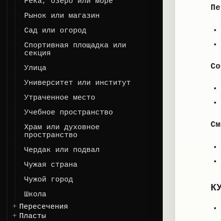
Река, озеро или море
Пе
Рынок или магазин
Сад или огород
Спортивная площадка или
секция
Со
Улица
Университет или институт
Утраченное место
Учебное пространство
См
Храм или духовное
пространство
Чердак или подвал
Чужая страна
Чужой город
К
Школа
Пересечения
Пласты