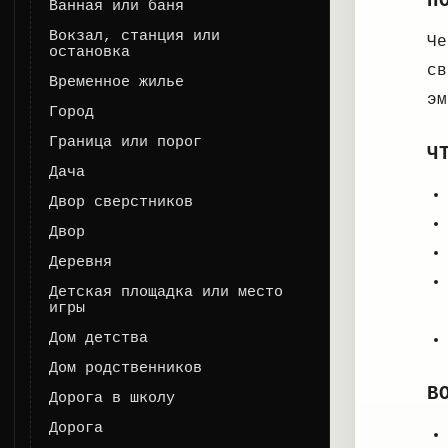
П
Ванная или баня
Вокзал, станция или
Че
остановка
св
Временное жилье
эм
Город
Граница или порог
Ч
Дача
Двор сверстников
Двор
Деревня
Детская площадка или место
игры
Дом детства
Дом родственников
В
Дорога в школу
Дорога