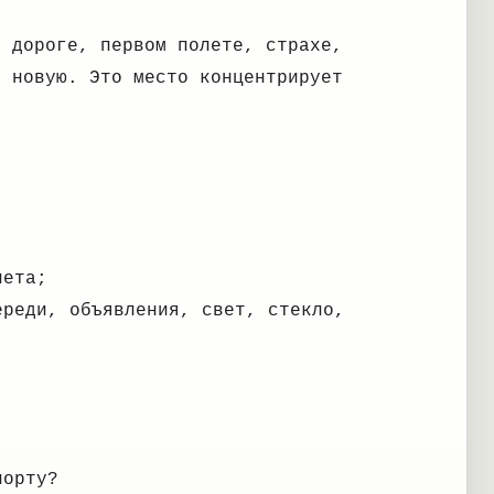
й дороге, первом полете, страхе,
в новую. Это место концентрирует
лета;
ереди, объявления, свет, стекло,
порту?