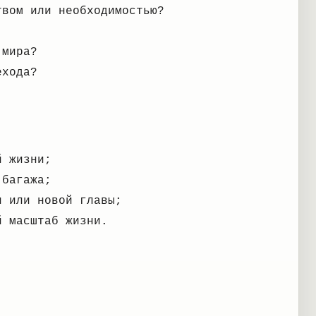
твом или необходимостью?
 мира?
ехода?
й жизни;
 багажа;
и или новой главы;
й масштаб жизни.