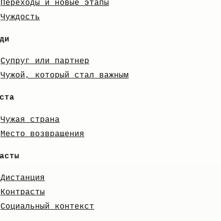
Переходы и новые этапы
Чуждость
ди
Супруг или партнер
Чужой, который стал важным
ста
Чужая страна
Место возвращения
асты
Дистанция
Контрасты
Социальный контекст