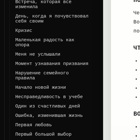
П
Встреча, которая все
изменила
Че
День, когда я почувствовал
себя своим
Во
Кризис
по
Маленькая радость как
опора
Ч
Меня не услышали
Момент узнавания призвания
Нарушение семейного
правила
Начало новой жизни
Несправедливость в учебе
Один из счастливых дней
В
Ошибка, изменившая жизнь
Первая любовь
Первый большой выбор