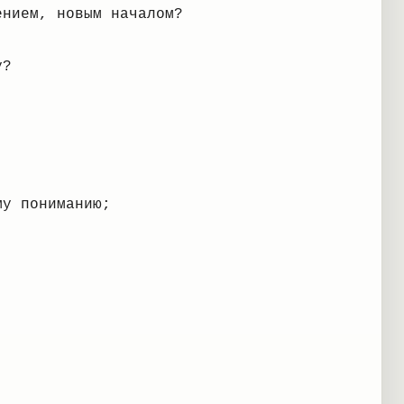
ением, новым началом?
у?
му пониманию;