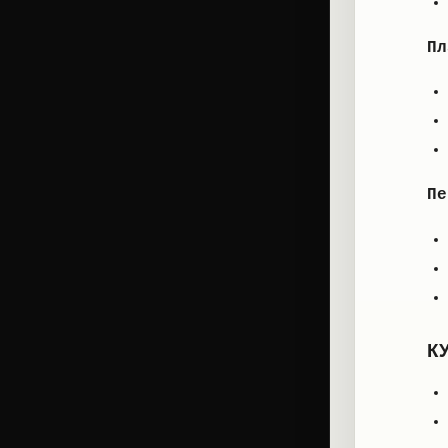
Пл
Пе
К