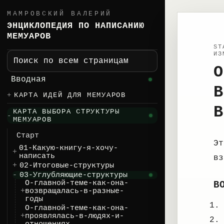
МАМРОВСКИЙ ВАЛЕРИЙ
ЭНЦИКЛОПЕДИЯ ПО НАПИСАНИЮ
МЕМУАРОВ
ST
ИЗ
Поиск по всем страницам
О
Вводная
В
КАРТА ИДЕЙ ДЛЯ МЕМУАРОВ
В
КАРТА ВЫБОРА СТРУКТУРЫ
МЕМУАРОВ
Старт
Эт
01-Какую-книгу-я-хочу-
написать
вз
02-Итоговые-структуры
03-Углубляющие-структуры
О-главной-теме-как-она-
В
возвращалась-в-разные-
годы
О-главной-теме-как-она-
проявлялась-в-людях-и-