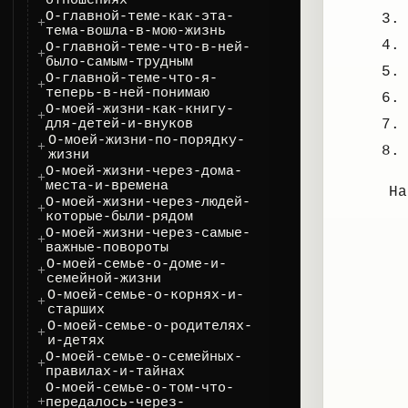
отношениях
О-главной-теме-как-эта-
тема-вошла-в-мою-жизнь
О-главной-теме-что-в-ней-
было-самым-трудным
О-главной-теме-что-я-
теперь-в-ней-понимаю
О-моей-жизни-как-книгу-
для-детей-и-внуков
О-моей-жизни-по-порядку-
жизни
О-моей-жизни-через-дома-
места-и-времена
Н
О-моей-жизни-через-людей-
которые-были-рядом
О-моей-жизни-через-самые-
важные-повороты
О-моей-семье-о-доме-и-
семейной-жизни
О-моей-семье-о-корнях-и-
старших
О-моей-семье-о-родителях-
и-детях
О-моей-семье-о-семейных-
правилах-и-тайнах
О-моей-семье-о-том-что-
передалось-через-