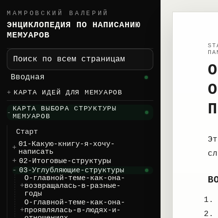
МАМРОВСКИЙ ВАЛЕРИЙ
ЭНЦИКЛОПЕДИЯ ПО НАПИСАНИЮ
МЕМУАРОВ
ST
ПА
Поиск по всем страницам
О
Вводная
О
КАРТА ИДЕЙ ДЛЯ МЕМУАРОВ
П
КАРТА ВЫБОРА СТРУКТУРЫ
МЕМУАРОВ
Старт
Эт
01-Какую-книгу-я-хочу-
написать
сл
02-Итоговые-структуры
03-Углубляющие-структуры
О-главной-теме-как-она-
В
возвращалась-в-разные-
годы
О-главной-теме-как-она-
проявлялась-в-людях-и-