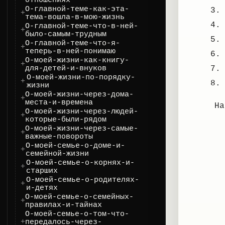
отношениях
О-главной-теме-как-эта-
тема-вошла-в-мою-жизнь
О-главной-теме-что-в-ней-
было-самым-трудным
О-главной-теме-что-я-
теперь-в-ней-понимаю
О-моей-жизни-как-книгу-
для-детей-и-внуков
О-моей-жизни-по-порядку-
жизни
О-моей-жизни-через-дома-
места-и-времена
Н
О-моей-жизни-через-людей-
которые-были-рядом
О-моей-жизни-через-самые-
важные-повороты
О-моей-семье-о-доме-и-
семейной-жизни
О-моей-семье-о-корнях-и-
старших
О-моей-семье-о-родителях-
и-детях
О-моей-семье-о-семейных-
правилах-и-тайнах
О-моей-семье-о-том-что-
передалось-через-