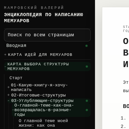
МАМРОВСКИЙ ВАЛЕРИЙ
ЭНЦИКЛОПЕДИЯ ПО НАПИСАНИЮ
МЕМУАРОВ
ST
ГО
Поиск по всем страницам
О
Вводная
В
КАРТА ИДЕЙ ДЛЯ МЕМУАРОВ
И
КАРТА ВЫБОРА СТРУКТУРЫ
МЕМУАРОВ
Старт
Эт
01-Какую-книгу-я-хочу-
написать
вы
02-Итоговые-структуры
03-Углубляющие-структуры
О-главной-теме-как-она-
В
возвращалась-в-разные-
годы
О главной теме моей
жизни: как она