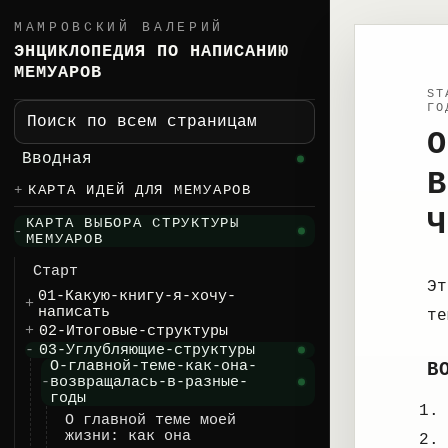
МАМРОВСКИЙ ВАЛЕРИЙ
ЭНЦИКЛОПЕДИЯ ПО НАПИСАНИЮ
МЕМУАРОВ
ST
ГО
Поиск по всем страницам
О
Вводная
В
КАРТА ИДЕЙ ДЛЯ МЕМУАРОВ
Ч
КАРТА ВЫБОРА СТРУКТУРЫ
МЕМУАРОВ
Старт
Эт
01-Какую-книгу-я-хочу-
написать
те
02-Итоговые-структуры
03-Углубляющие-структуры
О-главной-теме-как-она-
В
возвращалась-в-разные-
годы
О главной теме моей
жизни: как она