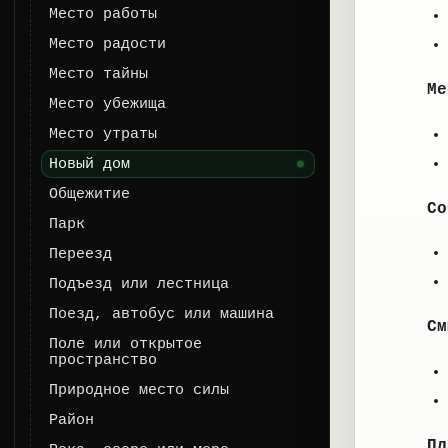
Место работы
Место радости
Место тайны
Ме
Место убежища
Место утраты
Новый дом
Общежитие
Со
Парк
Переезд
Подъезд или лестница
Поезд, автобус или машина
См
Поле или открытое
пространство
Природное место силы
Район
Пл