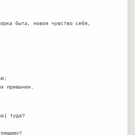
борка быта, новое чувство себя,
ью;
ых привычек.
ла) туда?
тоящему?