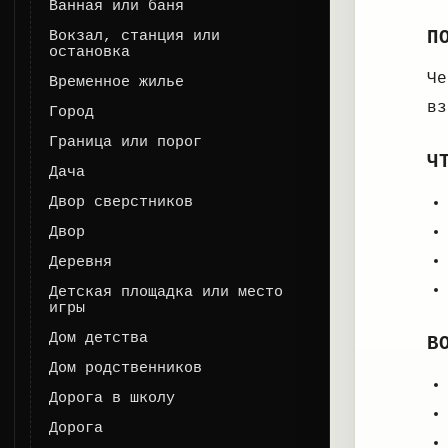
Ванная или баня
П
Вокзал, станция или
остановка
Че
Временное жилье
вз
Город
Граница или порог
Ч
Дача
Двор сверстников
Двор
Деревня
Детская площадка или место
игры
Дом детства
В
Дом родственников
Дорога в школу
Дорога