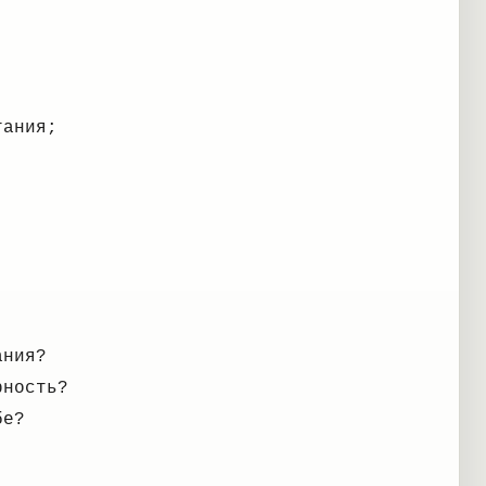
тания;
ания?
рность?
бе?