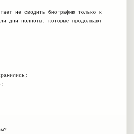
огает не сводить биографию только к
ыли дни полноты, которые продолжают
хранились;
ь;
им?