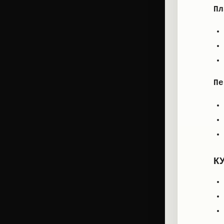
Пл
Пе
К