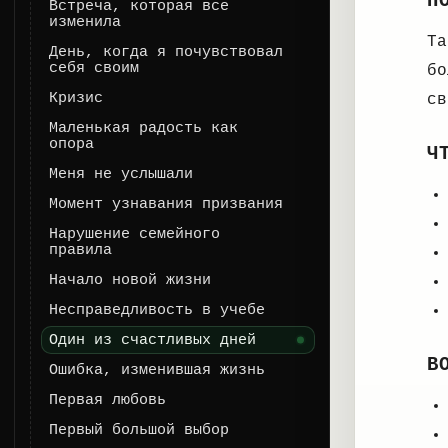
П
Встреча, которая все
изменила
Та
День, когда я почувствовал
себя своим
бо
Кризис
св
Маленькая радость как
опора
Ч
Меня не услышали
Момент узнавания призвания
Нарушение семейного
правила
Начало новой жизни
Несправедливость в учебе
Один из счастливых дней
В
Ошибка, изменившая жизнь
Первая любовь
Первый большой выбор