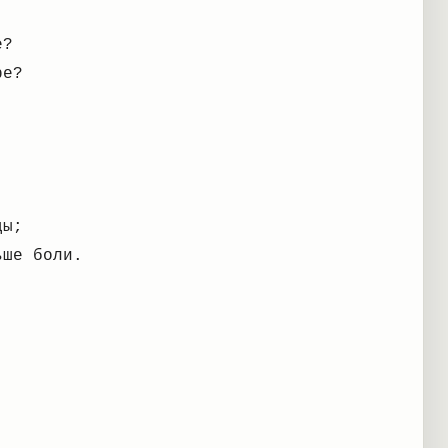
е?
ре?
ды;
ьше боли.