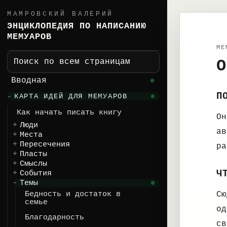
МАМРОВСКИЙ ВАЛЕРИЙ
ЭНЦИКЛОПЕДИЯ ПО НАПИСАНИЮ
МЕМУАРОВ
ME
О
Поиск по всем страницам
Вводная
П
КАРТА ИДЕЙ ДЛЯ МЕМУАРОВ
Как начать писать книгу
Он
Люди
ав
Места
Пересечения
ра
Пласты
Смыслы
Ч
События
Темы
Бедность и достаток в
Сю
семье
од
Благодарность
св