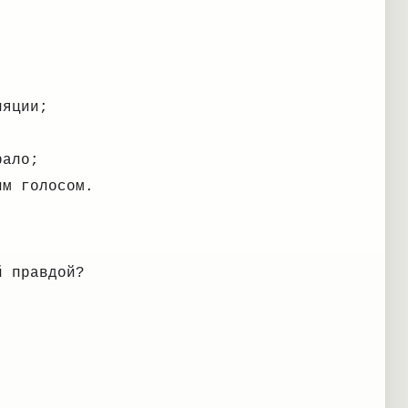
ляции;
рало;
им голосом.
й правдой?