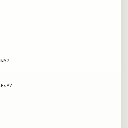
ным?
вным?