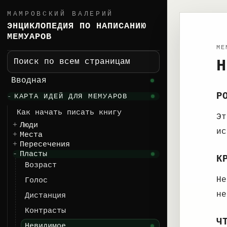
МАМРОВСКИЙ ВАЛЕРИЙ
ЭНЦИКЛОПЕДИЯ ПО НАПИСАНИЮ
МЕМУАРОВ
ME
Н
Поиск по всем страницам
Вводная
Р
КАРТА ИДЕЙ ДЛЯ МЕМУАРОВ
Как начать писать книгу
Эт
Люди
ис
Места
Пересечения
Пласты
К
Возраст
Не
Голос
не
Дистанция
Контрасты
Ч
Невидимое