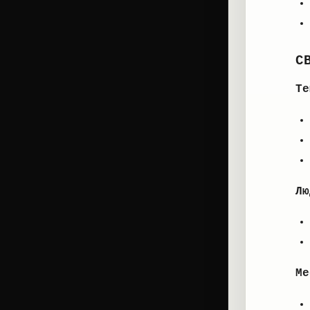
С
Те
Лю
Ме