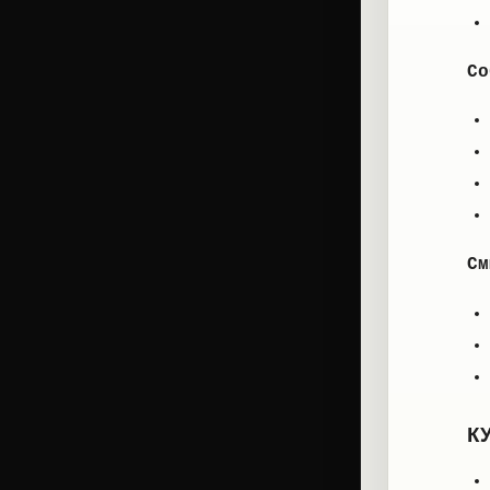
Со
См
К