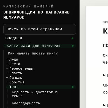
МАМРОВСКИЙ ВАЛЕРИЙ
ЭНЦИКЛОПЕДИЯ ПО НАПИСАНИЮ
МЕМУАРОВ
ME
К
Поиск по всем страницам
Вводная
П
КАРТА ИДЕЙ ДЛЯ МЕМУАРОВ
Как начать писать книгу
Он
Люди
че
Места
Пересечения
Пласты
Ч
Смыслы
События
Сю
Темы
Бедность и достаток в
со
семье
Благодарность
Ч